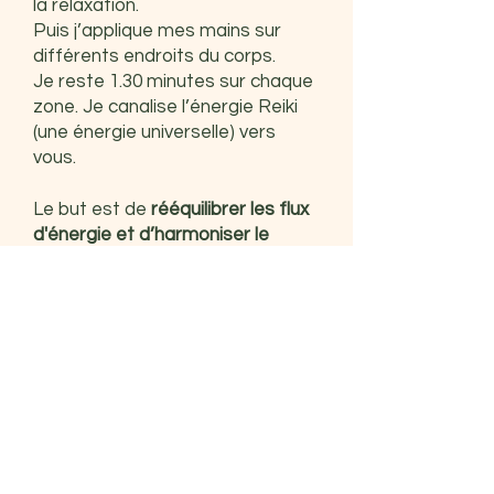
la relaxation.
Puis j’applique mes mains sur
différents endroits du corps.
Je reste 1.30 minutes sur chaque
zone. Je canalise l’énergie Reiki
(une énergie universelle) vers
vous.
Le but est de
rééquilibrer les flux
d'énergie et d’harmoniser le
corps, l’esprit et l'âme
.
Si vous avez mentionné des
douleurs ou des zones de tension
au démarrage de la séance, je
peux accorder une attention
particulière à ces parties du
corps.
Certaines personnes ressentent
des sensations de chaleur, de